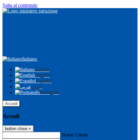
Salta al contenuto
Italiano
Italiano
English
Español
عربى
Português
Accedi
Accedi
button close
×
Nome Utente