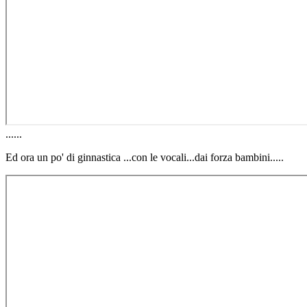
......
Ed ora un po' di ginnastica ...con le vocali...dai forza bambini.....