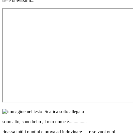
siete bravissimi...
Scarica sotto allegato
sono alto, sono bello ,il mio nome è...............
ripassa tutti i puntini e prova ad indovinare..... e se vuoi puoi