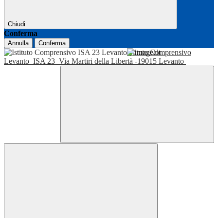
Chiudi
Conferma
Annulla
Conferma
Istituto Comprensivo
Levanto
ISA 23
Via Martiri della Libertà -19015 Levanto