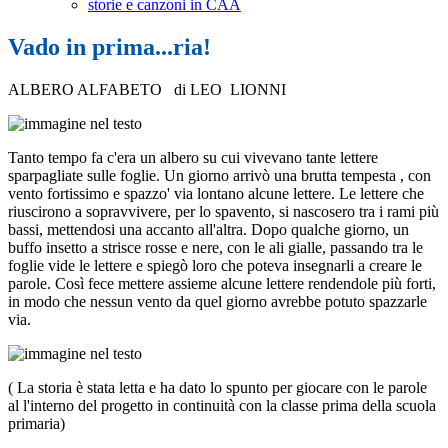
storie e canzoni in CAA
Vado in prima...ria!
ALBERO ALFABETO di LEO LIONNI
Tanto tempo fa c'era un albero su cui vivevano tante lettere
sparpagliate sulle foglie. Un giorno arrivò una brutta tempesta , con
vento fortissimo e spazzo' via lontano alcune lettere. Le lettere che
riuscirono a sopravvivere, per lo spavento, si nascosero tra i rami più
bassi, mettendosi una accanto all'altra. Dopo qualche giorno, un
buffo insetto a strisce rosse e nere, con le ali gialle, passando tra le
foglie vide le lettere e spiegò loro che poteva insegnarli a creare le
parole. Così fece mettere assieme alcune lettere rendendole più forti,
in modo che nessun vento da quel giorno avrebbe potuto spazzarle
via.
( La storia è stata letta e ha dato lo spunto per giocare con le parole
al l'interno del progetto in continuità con la classe prima della scuola
primaria)