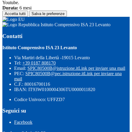
Youtube.
Durata:
6 mesi
Accetta tutti
Salva le preferenze
Istituto Comprensivo ISA 23 Levanto
Contatti
Istituto Comprensivo ISA 23 Levanto
Via Martiri della Libertà -19015 Levanto
Tel:
+39 0187 808170
Email:
SPIC80500B@istruzione.it
Link per inviare una mail
PEC:
SPIC80500B@pec.istruzione.it
Link per inviare una
mail
C.F.: 80016700116
IBAN: IT93W0100004306TU0000011820
Codice Univoco: UFFZD7
Seguici su
Facebook