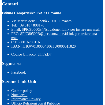
Contatti
Istituto Comprensivo ISA 23 Levanto
Via Martiri della Libertà -19015 Levanto
Tel:
+39 0187 808170
Email:
SPIC80500B@istruzione.it
Link per inviare una mail
PEC:
SPIC80500B@pec.istruzione.it
Link per inviare una
mail
C.F.: 80016700116
IBAN: IT93W0100004306TU0000011820
Codice Univoco: UFFZD7
Seguici su
Facebook
Sezione Link Utili
Cookie policy
Note legali
Informativa Privacy
Ufficio Relazioni con il Pubblico