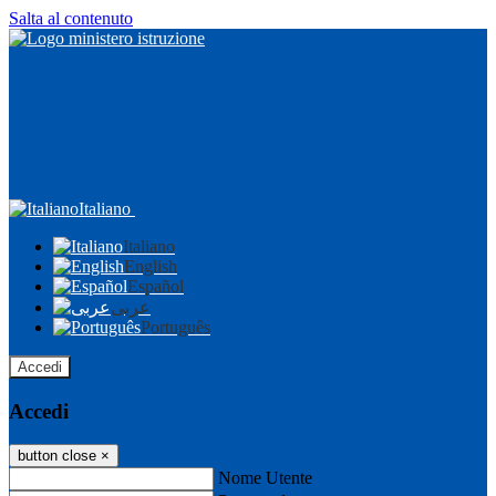
Salta al contenuto
Italiano
Italiano
English
Español
عربى
Português
Accedi
Accedi
button close
×
Nome Utente