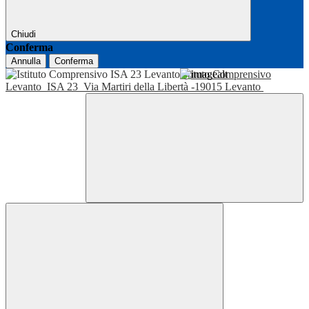
Chiudi
Conferma
Annulla
Conferma
Istituto Comprensivo
Levanto
ISA 23
Via Martiri della Libertà -19015 Levanto