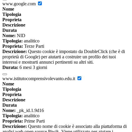
www.google.com
Nome
Tipologia
Proprieta
Descrizione
Durata
Nome:
NID
Tipologia:
analitico
Proprieta:
Terze Parti
Descrizione:
Questo cookie è impostato da DoubleClick (che è di
proprietà di Google) per aiutarti a costruire un profilo dei tuoi
interessi e mostrarti annunci pertinenti su altri siti.
Durata:
6 mesi 3 giorni
www.istitutocomprensivolevanto.edu.it
Nome
Tipologia
Proprieta
Descrizione
Durata
Nome:
_pk_id.1.9d16
Tipologia:
analitico
Proprieta:
Prime Parti
Descrizione:
Questo nome di cookie è associato alla piattaforma di
analisi web open source Piwik. Viene utilizzato per aiutare i