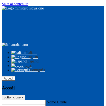
Salta al contenuto
Italiano
Italiano
English
Español
عربى
Português
Accedi
Accedi
button close
×
Nome Utente