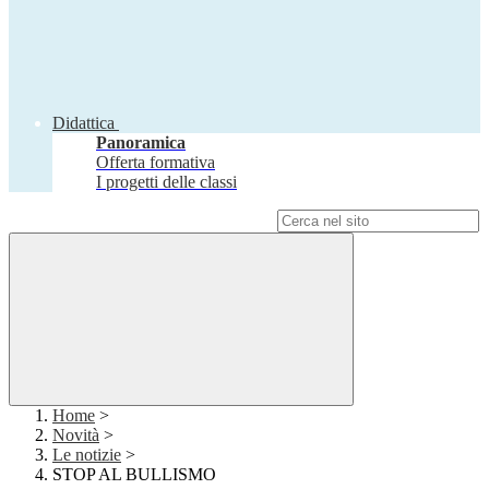
Didattica
Panoramica
Offerta formativa
I progetti delle classi
Campo di ricerca per le pagine del sito
Home
>
Novità
>
Le notizie
>
STOP AL BULLISMO