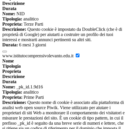
Descrizione
Durata
Nome:
NID
Tipologia:
analitico
Proprieta:
Terze Parti
Descrizione:
Questo cookie è impostato da DoubleClick (che è di
proprietà di Google) per aiutarti a costruire un profilo dei tuoi
interessi e mostrarti annunci pertinenti su altri siti.
Durata:
6 mesi 3 giorni
www.istitutocomprensivolevanto.edu.it
Nome
Tipologia
Proprieta
Descrizione
Durata
Nome:
_pk_id.1.9d16
Tipologia:
analitico
Proprieta:
Prime Parti
Descrizione:
Questo nome di cookie è associato alla piattaforma di
analisi web open source Piwik. Viene utilizzato per aiutare i
proprietari di siti Web a monitorare il comportamento dei visitatori e
misurare le prestazioni del sito. È un cookie di tipo pattern, in cui il
prefisso _pk_id è seguito da una breve serie di numeri e lettere, che
si ritiene sia un codice di riferimento per il dominio che imposta il