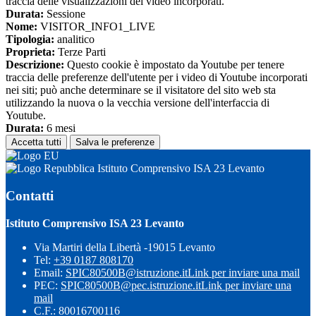
traccia delle visualizzazioni dei video incorporati.
Durata:
Sessione
Nome:
VISITOR_INFO1_LIVE
Tipologia:
analitico
Proprieta:
Terze Parti
Descrizione:
Questo cookie è impostato da Youtube per tenere
traccia delle preferenze dell'utente per i video di Youtube incorporati
nei siti; può anche determinare se il visitatore del sito web sta
utilizzando la nuova o la vecchia versione dell'interfaccia di
Youtube.
Durata:
6 mesi
Accetta tutti
Salva le preferenze
Istituto Comprensivo ISA 23 Levanto
Contatti
Istituto Comprensivo ISA 23 Levanto
Via Martiri della Libertà -19015 Levanto
Tel:
+39 0187 808170
Email:
SPIC80500B@istruzione.it
Link per inviare una mail
PEC:
SPIC80500B@pec.istruzione.it
Link per inviare una
mail
C.F.: 80016700116