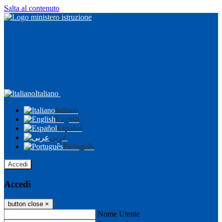
Salta al contenuto
Italiano
Italiano
English
Español
عربى
Português
Accedi
Accedi
button close
×
Nome Utente