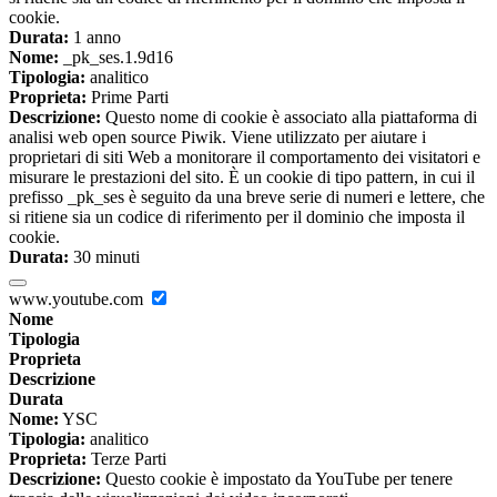
cookie.
Durata:
1 anno
Nome:
_pk_ses.1.9d16
Tipologia:
analitico
Proprieta:
Prime Parti
Descrizione:
Questo nome di cookie è associato alla piattaforma di
analisi web open source Piwik. Viene utilizzato per aiutare i
proprietari di siti Web a monitorare il comportamento dei visitatori e
misurare le prestazioni del sito. È un cookie di tipo pattern, in cui il
prefisso _pk_ses è seguito da una breve serie di numeri e lettere, che
si ritiene sia un codice di riferimento per il dominio che imposta il
cookie.
Durata:
30 minuti
www.youtube.com
Nome
Tipologia
Proprieta
Descrizione
Durata
Nome:
YSC
Tipologia:
analitico
Proprieta:
Terze Parti
Descrizione:
Questo cookie è impostato da YouTube per tenere