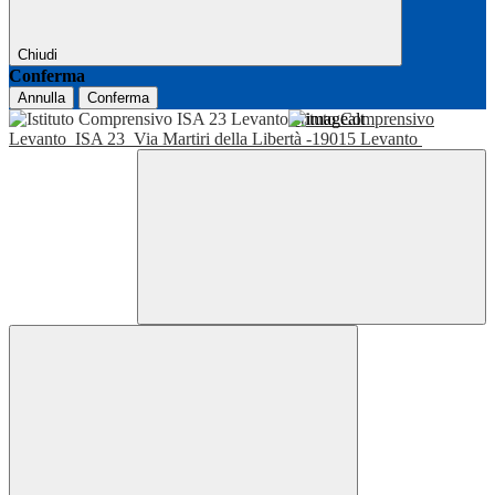
Chiudi
Conferma
Annulla
Conferma
Istituto Comprensivo
Levanto
ISA 23
Via Martiri della Libertà -19015 Levanto