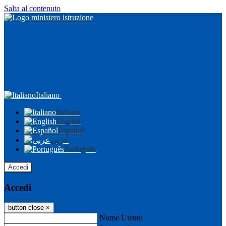
Salta al contenuto
Italiano
Italiano
English
Español
عربى
Português
Accedi
Accedi
button close
×
Nome Utente