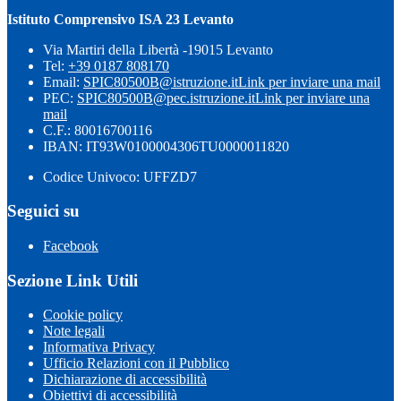
Istituto Comprensivo ISA 23 Levanto
Via Martiri della Libertà -19015 Levanto
Tel:
+39 0187 808170
Email:
SPIC80500B@istruzione.it
Link per inviare una mail
PEC:
SPIC80500B@pec.istruzione.it
Link per inviare una
mail
C.F.: 80016700116
IBAN: IT93W0100004306TU0000011820
Codice Univoco: UFFZD7
Seguici su
Facebook
Sezione Link Utili
Cookie policy
Note legali
Informativa Privacy
Ufficio Relazioni con il Pubblico
Dichiarazione di accessibilità
Obiettivi di accessibilità