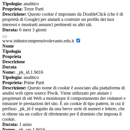
Tipologia:
analitico
Proprieta:
Terze Parti
Descrizione:
Questo cookie è impostato da DoubleClick (che è di
proprietà di Google) per aiutarti a costruire un profilo dei tuoi
interessi e mostrarti annunci pertinenti su altri siti.
Durata:
6 mesi 3 giorni
www.istitutocomprensivolevanto.edu.it
Nome
Tipologia
Proprieta
Descrizione
Durata
Nome:
_pk_id.1.9d16
Tipologia:
analitico
Proprieta:
Prime Parti
Descrizione:
Questo nome di cookie è associato alla piattaforma di
analisi web open source Piwik. Viene utilizzato per aiutare i
proprietari di siti Web a monitorare il comportamento dei visitatori e
misurare le prestazioni del sito. È un cookie di tipo pattern, in cui il
prefisso _pk_id è seguito da una breve serie di numeri e lettere, che
si ritiene sia un codice di riferimento per il dominio che imposta il
cookie.
Durata:
1 anno
Nome:
_pk_ses.1.9d16