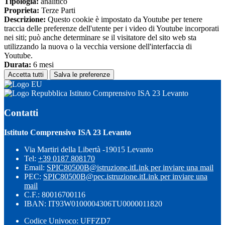
Tipologia:
analitico
Proprieta:
Terze Parti
Descrizione:
Questo cookie è impostato da Youtube per tenere
traccia delle preferenze dell'utente per i video di Youtube incorporati
nei siti; può anche determinare se il visitatore del sito web sta
utilizzando la nuova o la vecchia versione dell'interfaccia di
Youtube.
Durata:
6 mesi
Accetta tutti
Salva le preferenze
Istituto Comprensivo ISA 23 Levanto
Contatti
Istituto Comprensivo ISA 23 Levanto
Via Martiri della Libertà -19015 Levanto
Tel:
+39 0187 808170
Email:
SPIC80500B@istruzione.it
Link per inviare una mail
PEC:
SPIC80500B@pec.istruzione.it
Link per inviare una
mail
C.F.: 80016700116
IBAN: IT93W0100004306TU0000011820
Codice Univoco: UFFZD7