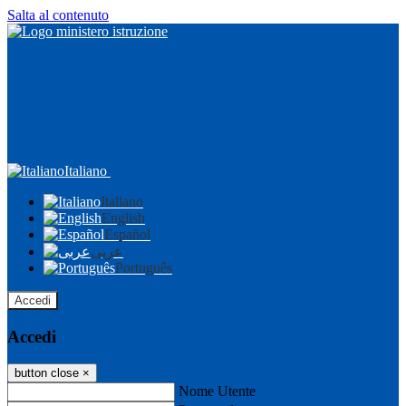
Salta al contenuto
Italiano
Italiano
English
Español
عربى
Português
Accedi
Accedi
button close
×
Nome Utente