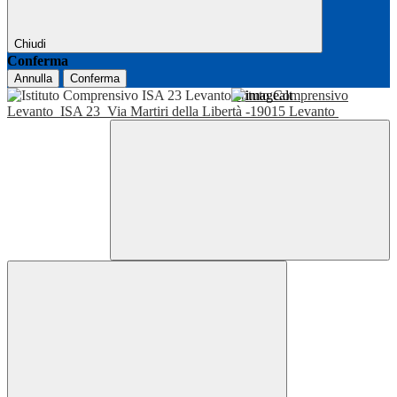
Chiudi
Conferma
Annulla
Conferma
Istituto Comprensivo
Levanto
ISA 23
Via Martiri della Libertà -19015 Levanto