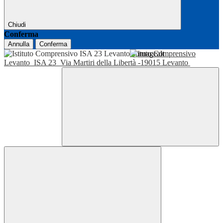
Chiudi
Conferma
Annulla
Conferma
Istituto Comprensivo
Levanto
ISA 23
Via Martiri della Libertà -19015 Levanto