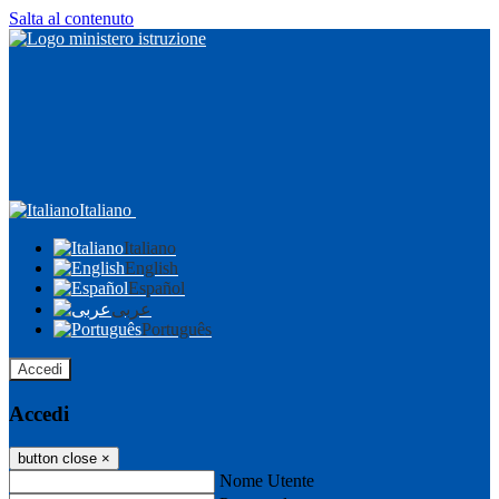
Salta al contenuto
Italiano
Italiano
English
Español
عربى
Português
Accedi
Accedi
button close
×
Nome Utente