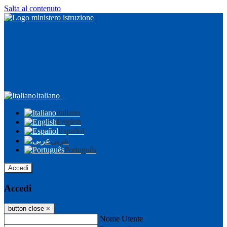
Salta al contenuto
Italiano
Italiano
English
Español
عربى
Português
Accedi
Accedi
button close
×
Nome Utente