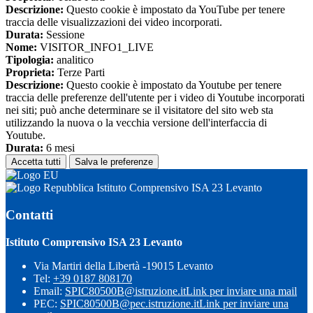
Descrizione:
Questo cookie è impostato da YouTube per tenere
traccia delle visualizzazioni dei video incorporati.
Durata:
Sessione
Nome:
VISITOR_INFO1_LIVE
Tipologia:
analitico
Proprieta:
Terze Parti
Descrizione:
Questo cookie è impostato da Youtube per tenere
traccia delle preferenze dell'utente per i video di Youtube incorporati
nei siti; può anche determinare se il visitatore del sito web sta
utilizzando la nuova o la vecchia versione dell'interfaccia di
Youtube.
Durata:
6 mesi
Accetta tutti
Salva le preferenze
Istituto Comprensivo ISA 23 Levanto
Contatti
Istituto Comprensivo ISA 23 Levanto
Via Martiri della Libertà -19015 Levanto
Tel:
+39 0187 808170
Email:
SPIC80500B@istruzione.it
Link per inviare una mail
PEC:
SPIC80500B@pec.istruzione.it
Link per inviare una