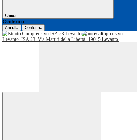
Chiudi
Conferma
Annulla
Conferma
Istituto Comprensivo
Levanto
ISA 23
Via Martiri della Libertà -19015 Levanto