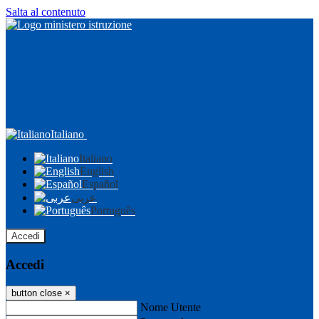
Salta al contenuto
Italiano
Italiano
English
Español
عربى
Português
Accedi
Accedi
button close
×
Nome Utente