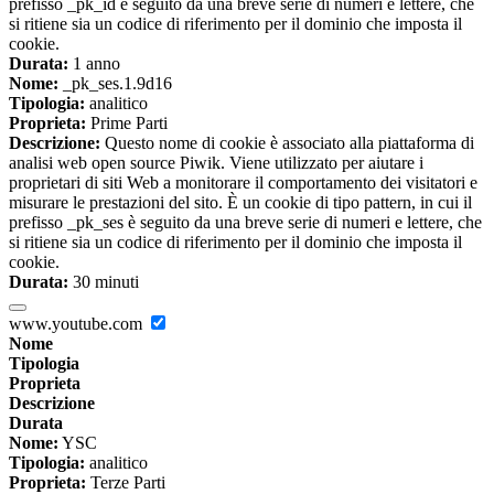
prefisso _pk_id è seguito da una breve serie di numeri e lettere, che
si ritiene sia un codice di riferimento per il dominio che imposta il
cookie.
Durata:
1 anno
Nome:
_pk_ses.1.9d16
Tipologia:
analitico
Proprieta:
Prime Parti
Descrizione:
Questo nome di cookie è associato alla piattaforma di
analisi web open source Piwik. Viene utilizzato per aiutare i
proprietari di siti Web a monitorare il comportamento dei visitatori e
misurare le prestazioni del sito. È un cookie di tipo pattern, in cui il
prefisso _pk_ses è seguito da una breve serie di numeri e lettere, che
si ritiene sia un codice di riferimento per il dominio che imposta il
cookie.
Durata:
30 minuti
www.youtube.com
Nome
Tipologia
Proprieta
Descrizione
Durata
Nome:
YSC
Tipologia:
analitico
Proprieta:
Terze Parti