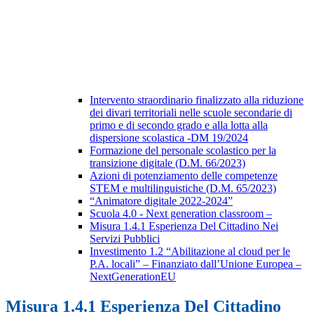
Intervento straordinario finalizzato alla riduzione
dei divari territoriali nelle scuole secondarie di
primo e di secondo grado e alla lotta alla
dispersione scolastica -DM 19/2024
Formazione del personale scolastico per la
transizione digitale (D.M. 66/2023)
Azioni di potenziamento delle competenze
STEM e multilinguistiche (D.M. 65/2023)
“Animatore digitale 2022-2024”
Scuola 4.0 - Next generation classroom –
Misura 1.4.1 Esperienza Del Cittadino Nei
Servizi Pubblici
Investimento 1.2 “Abilitazione al cloud per le
P.A. locali” – Finanziato dall’Unione Europea –
NextGenerationEU
Misura 1.4.1 Esperienza Del Cittadino