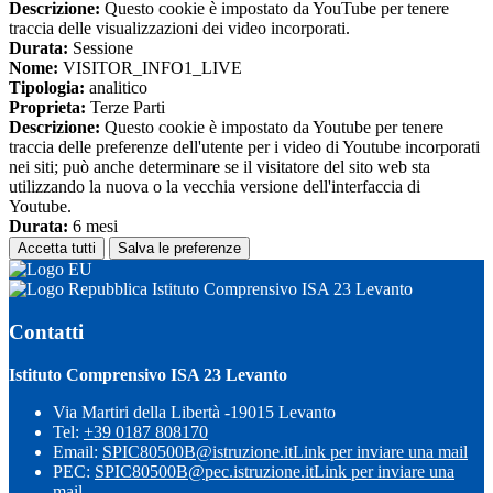
Descrizione:
Questo cookie è impostato da YouTube per tenere
traccia delle visualizzazioni dei video incorporati.
Durata:
Sessione
Nome:
VISITOR_INFO1_LIVE
Tipologia:
analitico
Proprieta:
Terze Parti
Descrizione:
Questo cookie è impostato da Youtube per tenere
traccia delle preferenze dell'utente per i video di Youtube incorporati
nei siti; può anche determinare se il visitatore del sito web sta
utilizzando la nuova o la vecchia versione dell'interfaccia di
Youtube.
Durata:
6 mesi
Accetta tutti
Salva le preferenze
Istituto Comprensivo ISA 23 Levanto
Contatti
Istituto Comprensivo ISA 23 Levanto
Via Martiri della Libertà -19015 Levanto
Tel:
+39 0187 808170
Email:
SPIC80500B@istruzione.it
Link per inviare una mail
PEC:
SPIC80500B@pec.istruzione.it
Link per inviare una
mail