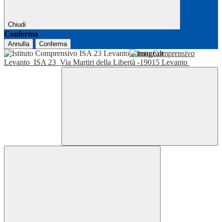
Chiudi
Conferma
Annulla
Conferma
Istituto Comprensivo
Levanto
ISA 23
Via Martiri della Libertà -19015 Levanto