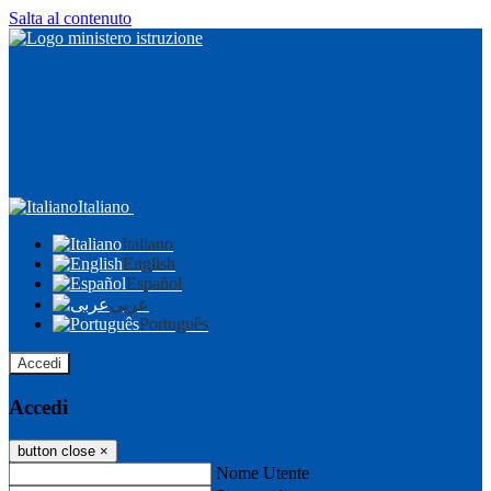
Salta al contenuto
Italiano
Italiano
English
Español
عربى
Português
Accedi
Accedi
button close
×
Nome Utente