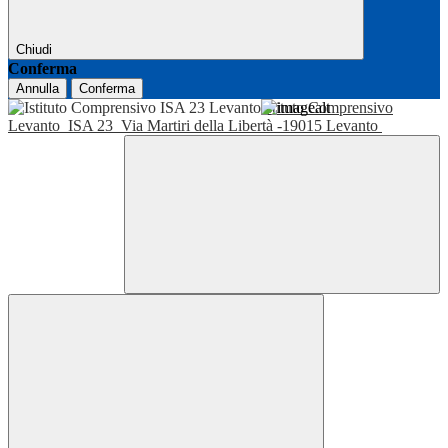
Chiudi
Conferma
Annulla
Conferma
Istituto Comprensivo
Levanto
ISA 23
Via Martiri della Libertà -19015 Levanto