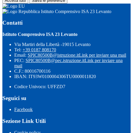
Accetta tutti
Salva le preferenze
Istituto Comprensivo ISA 23 Levanto
Contatti
Istituto Comprensivo ISA 23 Levanto
Via Martiri della Libertà -19015 Levanto
Tel:
+39 0187 808170
Email:
SPIC80500B@istruzione.it
Link per inviare una mail
PEC:
SPIC80500B@pec.istruzione.it
Link per inviare una
mail
C.F.: 80016700116
IBAN: IT93W0100004306TU0000011820
Codice Univoco: UFFZD7
Seguici su
Facebook
Sezione Link Utili
Cookie policy