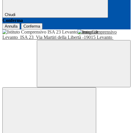
Chiudi
Conferma
Annulla
Conferma
Istituto Comprensivo
Levanto
ISA 23
Via Martiri della Libertà -19015 Levanto