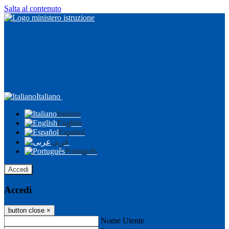
Salta al contenuto
Italiano
Italiano
English
Español
عربى
Português
Accedi
Accedi
button close
×
Nome Utente