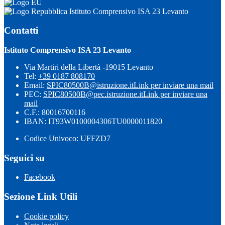
Istituto Comprensivo ISA 23 Levanto
Contatti
Istituto Comprensivo ISA 23 Levanto
Via Martiri della Libertà -19015 Levanto
Tel:
+39 0187 808170
Email:
SPIC80500B@istruzione.it
Link per inviare una mail
PEC:
SPIC80500B@pec.istruzione.it
Link per inviare una
mail
C.F.: 80016700116
IBAN: IT93W0100004306TU0000011820
Codice Univoco: UFFZD7
Seguici su
Facebook
Sezione Link Utili
Cookie policy