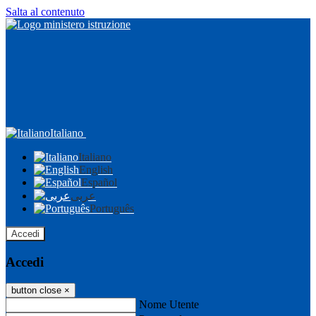
Salta al contenuto
Italiano
Italiano
English
Español
عربى
Português
Accedi
Accedi
button close
×
Nome Utente