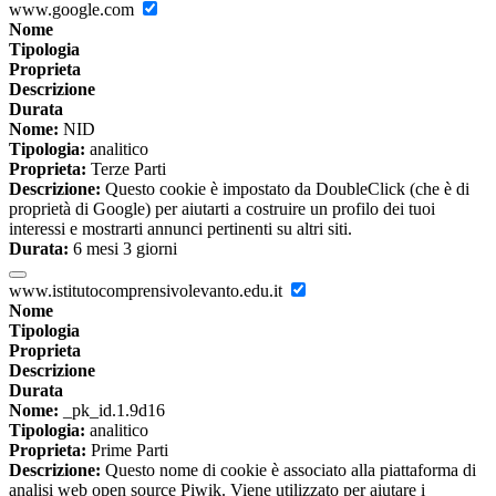
www.google.com
Nome
Tipologia
Proprieta
Descrizione
Durata
Nome:
NID
Tipologia:
analitico
Proprieta:
Terze Parti
Descrizione:
Questo cookie è impostato da DoubleClick (che è di
proprietà di Google) per aiutarti a costruire un profilo dei tuoi
interessi e mostrarti annunci pertinenti su altri siti.
Durata:
6 mesi 3 giorni
www.istitutocomprensivolevanto.edu.it
Nome
Tipologia
Proprieta
Descrizione
Durata
Nome:
_pk_id.1.9d16
Tipologia:
analitico
Proprieta:
Prime Parti
Descrizione:
Questo nome di cookie è associato alla piattaforma di
analisi web open source Piwik. Viene utilizzato per aiutare i