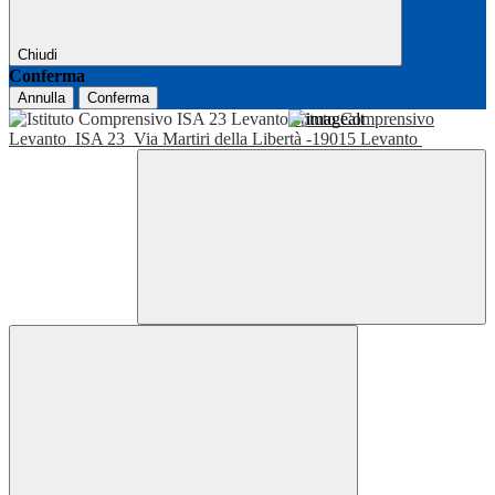
Chiudi
Conferma
Annulla
Conferma
Istituto Comprensivo
Levanto
ISA 23
Via Martiri della Libertà -19015 Levanto