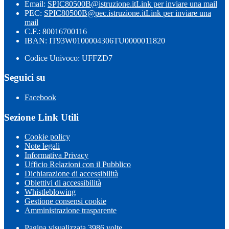
Email:
SPIC80500B@istruzione.it
Link per inviare una mail
PEC:
SPIC80500B@pec.istruzione.it
Link per inviare una
mail
C.F.: 80016700116
IBAN: IT93W0100004306TU0000011820
Codice Univoco: UFFZD7
Seguici su
Facebook
Sezione Link Utili
Cookie policy
Note legali
Informativa Privacy
Ufficio Relazioni con il Pubblico
Dichiarazione di accessibilità
Obiettivi di accessibilità
Whistleblowing
Gestione consensi cookie
Amministrazione trasparente
Pagina visualizzata
3986
volte