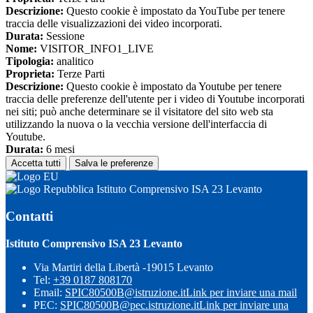
Descrizione:
Questo cookie è impostato da YouTube per tenere
traccia delle visualizzazioni dei video incorporati.
Durata:
Sessione
Nome:
VISITOR_INFO1_LIVE
Tipologia:
analitico
Proprieta:
Terze Parti
Descrizione:
Questo cookie è impostato da Youtube per tenere
traccia delle preferenze dell'utente per i video di Youtube incorporati
nei siti; può anche determinare se il visitatore del sito web sta
utilizzando la nuova o la vecchia versione dell'interfaccia di
Youtube.
Durata:
6 mesi
Accetta tutti
Salva le preferenze
Istituto Comprensivo ISA 23 Levanto
Contatti
Istituto Comprensivo ISA 23 Levanto
Via Martiri della Libertà -19015 Levanto
Tel:
+39 0187 808170
Email:
SPIC80500B@istruzione.it
Link per inviare una mail
PEC:
SPIC80500B@pec.istruzione.it
Link per inviare una