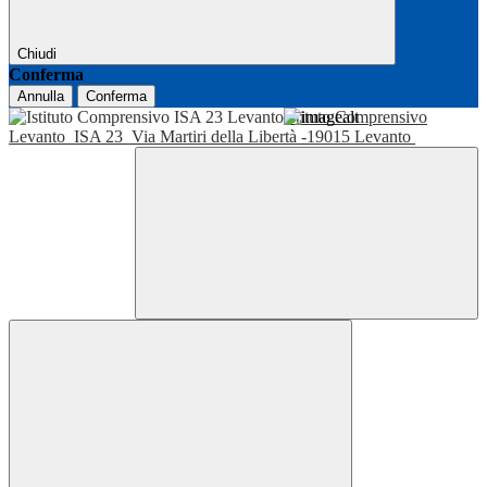
Chiudi
Conferma
Annulla
Conferma
Istituto Comprensivo
Levanto
ISA 23
Via Martiri della Libertà -19015 Levanto