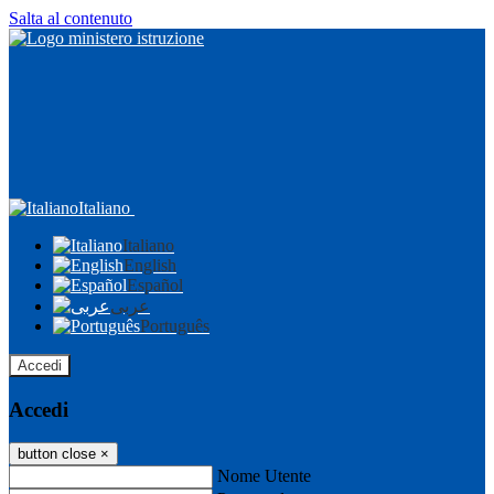
Salta al contenuto
Italiano
Italiano
English
Español
عربى
Português
Accedi
Accedi
button close
×
Nome Utente