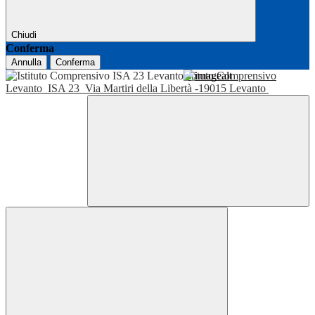
Chiudi
Conferma
Annulla
Conferma
Istituto Comprensivo
Levanto
ISA 23
Via Martiri della Libertà -19015 Levanto