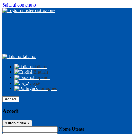
Salta al contenuto
Italiano
Italiano
English
Español
عربى
Português
Accedi
Accedi
button close
×
Nome Utente