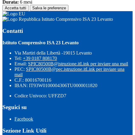
Durata:
6 mesi
Accetta tutti
Salva le preferenze
Istituto Comprensivo ISA 23 Levanto
Contatti
Istituto Comprensivo ISA 23 Levanto
Via Martiri della Libertà -19015 Levanto
Tel:
+39 0187 808170
Email:
SPIC80500B@istruzione.it
Link per inviare una mail
PEC:
SPIC80500B@pec.istruzione.it
Link per inviare una
mail
C.F.: 80016700116
IBAN: IT93W0100004306TU0000011820
Codice Univoco: UFFZD7
Seguici su
Facebook
Sezione Link Utili