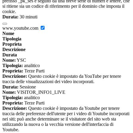
prefisso _pk_ses è seguito da una breve serie di numeri e lettere, che
si ritiene sia un codice di riferimento per il dominio che imposta il
cookie.
Durata:
30 minuti
www.youtube.com
Nome
Tipologia
Proprieta
Descrizione
Durata
Nome:
YSC
Tipologia:
analitico
Proprieta:
Terze Parti
Descrizione:
Questo cookie è impostato da YouTube per tenere
traccia delle visualizzazioni dei video incorporati.
Durata:
Sessione
Nome:
VISITOR_INFO1_LIVE
Tipologia:
analitico
Proprieta:
Terze Parti
Descrizione:
Questo cookie è impostato da Youtube per tenere
traccia delle preferenze dell'utente per i video di Youtube incorporati
nei siti; può anche determinare se il visitatore del sito web sta
utilizzando la nuova o la vecchia versione dell'interfaccia di
Youtube.