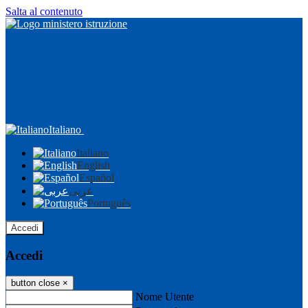
Salta al contenuto
Italiano
Italiano
English
Español
عربى
Português
Accedi
Accedi
button close
×
Nome Utente