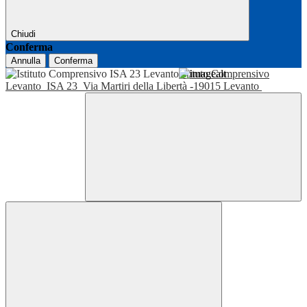
Chiudi
Conferma
Annulla
Conferma
Istituto Comprensivo
Levanto
ISA 23
Via Martiri della Libertà -19015 Levanto