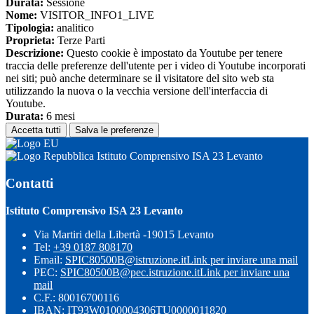
Durata:
Sessione
Nome:
VISITOR_INFO1_LIVE
Tipologia:
analitico
Proprieta:
Terze Parti
Descrizione:
Questo cookie è impostato da Youtube per tenere
traccia delle preferenze dell'utente per i video di Youtube incorporati
nei siti; può anche determinare se il visitatore del sito web sta
utilizzando la nuova o la vecchia versione dell'interfaccia di
Youtube.
Durata:
6 mesi
Accetta tutti
Salva le preferenze
Istituto Comprensivo ISA 23 Levanto
Contatti
Istituto Comprensivo ISA 23 Levanto
Via Martiri della Libertà -19015 Levanto
Tel:
+39 0187 808170
Email:
SPIC80500B@istruzione.it
Link per inviare una mail
PEC:
SPIC80500B@pec.istruzione.it
Link per inviare una
mail
C.F.: 80016700116
IBAN: IT93W0100004306TU0000011820