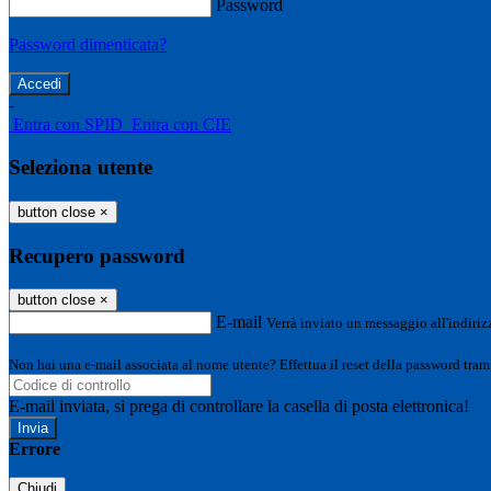
Password
Password dimenticata?
-
Entra con SPID
Entra con CIE
Seleziona utente
button close
×
Recupero password
button close
×
E-mail
Verrà inviato un messaggio all'indirizz
Non hai una e-mail associata al nome utente? Effettua il reset della password tram
E-mail inviata, si prega di controllare la casella di posta elettronica!
Errore
Chiudi