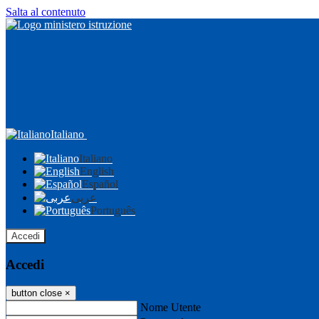
Salta al contenuto
Italiano
Italiano
English
Español
عربى
Português
Accedi
Accedi
button close
×
Nome Utente