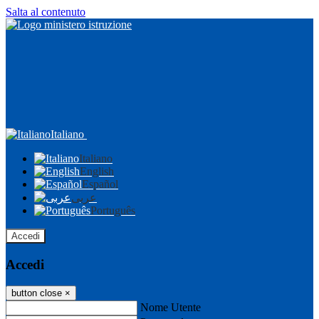
Salta al contenuto
Italiano
Italiano
English
Español
عربى
Português
Accedi
Accedi
button close
×
Nome Utente