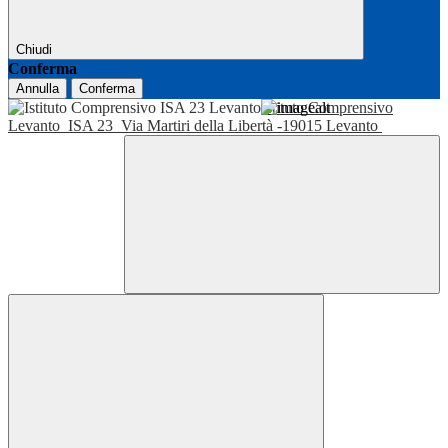
Chiudi
Conferma
Annulla
Conferma
Istituto Comprensivo
Levanto
ISA 23
Via Martiri della Libertà -19015 Levanto