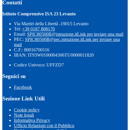
Contatti
Istituto Comprensivo ISA 23 Levanto
Via Martiri della Libertà -19015 Levanto
Tel:
+39 0187 808170
Email:
SPIC80500B@istruzione.it
Link per inviare una mail
PEC:
SPIC80500B@pec.istruzione.it
Link per inviare una
mail
C.F.: 80016700116
IBAN: IT93W0100004306TU0000011820
Codice Univoco: UFFZD7
Seguici su
Facebook
Sezione Link Utili
Cookie policy
Note legali
Informativa Privacy
Ufficio Relazioni con il Pubblico