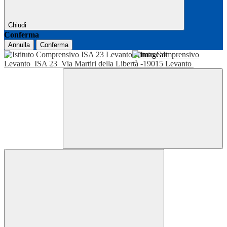
Chiudi
Conferma
Annulla
Conferma
Istituto Comprensivo
Levanto
ISA 23
Via Martiri della Libertà -19015 Levanto