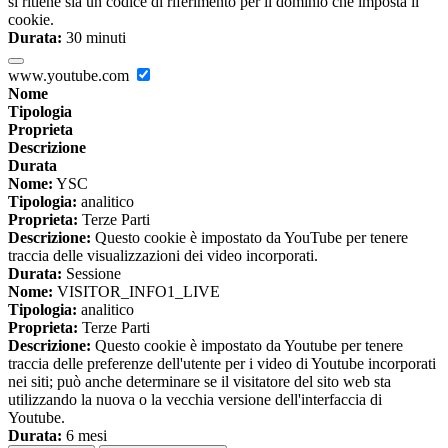
si ritiene sia un codice di riferimento per il dominio che imposta il
cookie.
Durata:
30 minuti
www.youtube.com
Nome
Tipologia
Proprieta
Descrizione
Durata
Nome:
YSC
Tipologia:
analitico
Proprieta:
Terze Parti
Descrizione:
Questo cookie è impostato da YouTube per tenere
traccia delle visualizzazioni dei video incorporati.
Durata:
Sessione
Nome:
VISITOR_INFO1_LIVE
Tipologia:
analitico
Proprieta:
Terze Parti
Descrizione:
Questo cookie è impostato da Youtube per tenere
traccia delle preferenze dell'utente per i video di Youtube incorporati
nei siti; può anche determinare se il visitatore del sito web sta
utilizzando la nuova o la vecchia versione dell'interfaccia di
Youtube.
Durata:
6 mesi