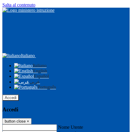
Salta al contenuto
Italiano
Italiano
English
Español
عربى
Português
Accedi
Accedi
button close
×
Nome Utente