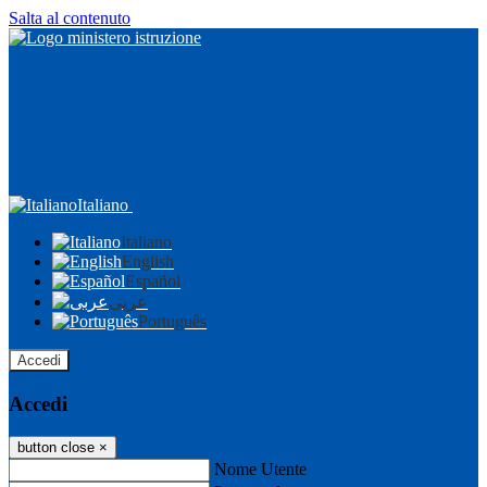
Salta al contenuto
Italiano
Italiano
English
Español
عربى
Português
Accedi
Accedi
button close
×
Nome Utente