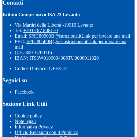
Contatti
Istituto Comprensivo ISA 23 Levanto
Via Martiri della Libertà -19015 Levanto
Tel:
+39 0187 808170
Email:
SPIC80500B@istruzione.it
Link per inviare una mail
PEC:
SPIC80500B@pec.istruzione.it
Link per inviare una
mail
C.F.: 80016700116
IBAN: IT93W0100004306TU0000011820
Codice Univoco: UFFZD7
Seguici su
Facebook
Sezione Link Utili
Cookie policy
Note legali
Informativa Privacy
Ufficio Relazioni con il Pubblico