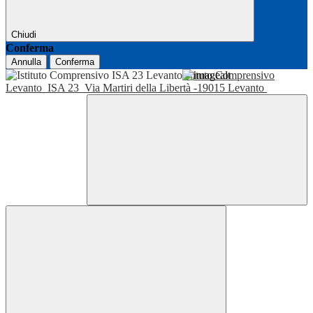
Chiudi
Conferma
Annulla
Conferma
Istituto Comprensivo
Levanto
ISA 23
Via Martiri della Libertà -19015 Levanto