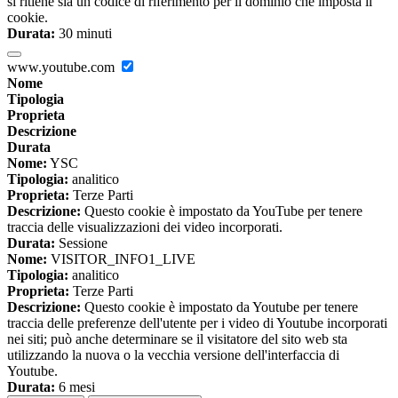
si ritiene sia un codice di riferimento per il dominio che imposta il
cookie.
Durata:
30 minuti
www.youtube.com
Nome
Tipologia
Proprieta
Descrizione
Durata
Nome:
YSC
Tipologia:
analitico
Proprieta:
Terze Parti
Descrizione:
Questo cookie è impostato da YouTube per tenere
traccia delle visualizzazioni dei video incorporati.
Durata:
Sessione
Nome:
VISITOR_INFO1_LIVE
Tipologia:
analitico
Proprieta:
Terze Parti
Descrizione:
Questo cookie è impostato da Youtube per tenere
traccia delle preferenze dell'utente per i video di Youtube incorporati
nei siti; può anche determinare se il visitatore del sito web sta
utilizzando la nuova o la vecchia versione dell'interfaccia di
Youtube.
Durata:
6 mesi