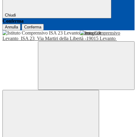
Chiudi
Conferma
Annulla
Conferma
Istituto Comprensivo
Levanto
ISA 23
Via Martiri della Libertà -19015 Levanto