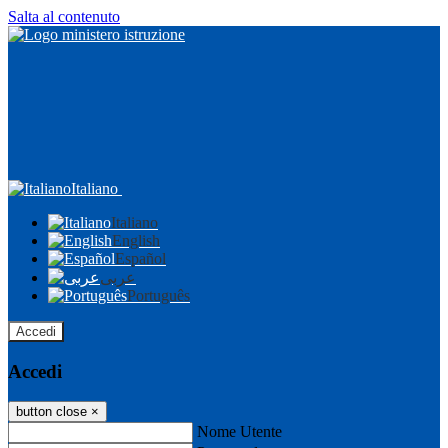
Salta al contenuto
Italiano
Italiano
English
Español
عربى
Português
Accedi
Accedi
button close
×
Nome Utente