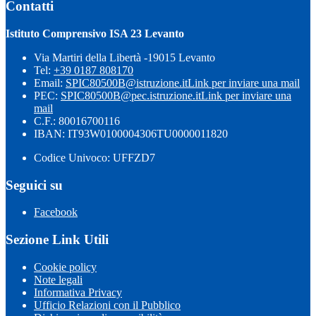
Contatti
Istituto Comprensivo ISA 23 Levanto
Via Martiri della Libertà -19015 Levanto
Tel:
+39 0187 808170
Email:
SPIC80500B@istruzione.it
Link per inviare una mail
PEC:
SPIC80500B@pec.istruzione.it
Link per inviare una
mail
C.F.: 80016700116
IBAN: IT93W0100004306TU0000011820
Codice Univoco: UFFZD7
Seguici su
Facebook
Sezione Link Utili
Cookie policy
Note legali
Informativa Privacy
Ufficio Relazioni con il Pubblico