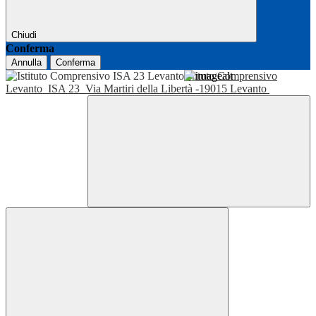
Chiudi
Conferma
Annulla
Conferma
Istituto Comprensivo
Levanto
ISA 23
Via Martiri della Libertà -19015 Levanto