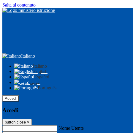
Salta al contenuto
Italiano
Italiano
English
Español
عربى
Português
Accedi
Accedi
button close
×
Nome Utente