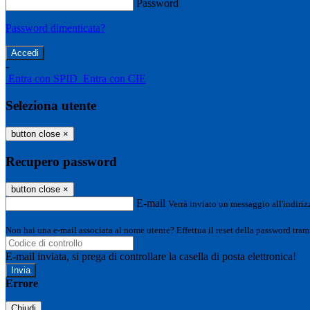
Password
Password dimenticata?
-
Entra con SPID
Entra con CIE
Seleziona utente
button close
×
Recupero password
button close
×
E-mail
Verrà inviato un messaggio all'indirizz
Non hai una e-mail associata al nome utente? Effettua il reset della password tram
E-mail inviata, si prega di controllare la casella di posta elettronica!
Errore
Chiudi