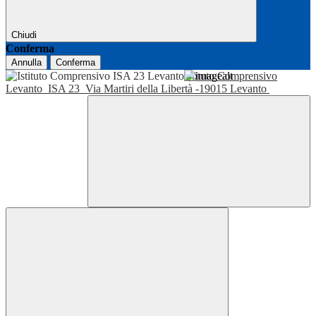
Chiudi
Conferma
Annulla
Conferma
Istituto Comprensivo
Levanto
ISA 23
Via Martiri della Libertà -19015 Levanto