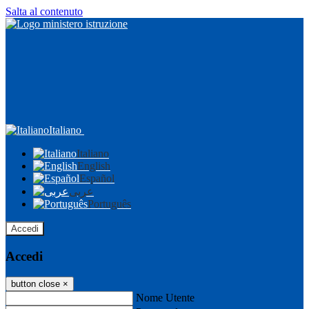
Salta al contenuto
Italiano
Italiano
English
Español
عربى
Português
Accedi
Accedi
button close
×
Nome Utente