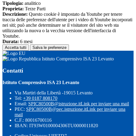
Tipologia:
analitico
Proprieta:
Terze Parti
Descrizione:
Questo cookie è impostato da Youtube per tenere
traccia delle preferenze dell'utente per i video di Youtube incorporati
nei siti; può anche determinare se il visitatore del sito web sta
utilizzando la nuova o la vecchia versione dell'interfaccia di
Youtube.
Durata:
6 mesi
Accetta tutti
Salva le preferenze
Istituto Comprensivo ISA 23 Levanto
Contatti
Istituto Comprensivo ISA 23 Levanto
Via Martiri della Libertà -19015 Levanto
Tel:
+39 0187 808170
Email:
SPIC80500B@istruzione.it
Link per inviare una mail
PEC:
SPIC80500B@pec.istruzione.it
Link per inviare una
mail
C.F.: 80016700116
IBAN: IT93W0100004306TU0000011820
Codice Univoco: UFFZD7