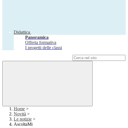
Didattica
Panoramica
Offerta formativa
I progetti delle classi
Campo di ricerca per le pagine del sito
Home
>
Novità
>
Le notizie
>
AscoltaMi