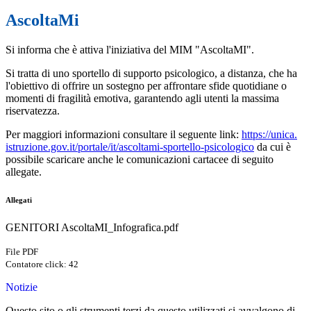
AscoltaMi
Si informa che è attiva l'iniziativa del MIM "
AscoltaMI
".
Si tratta di uno sportello di supporto psicologico, a distanza, che ha
l'obiettivo di offrire un sostegno per affrontare sfide quotidiane o
momenti di fragilità emotiva, garantendo agli utenti la massima
riservatezza.
Per maggiori informazioni consultare il seguente link:
https://unica.
istruzione.gov.it/portale/it/
ascoltami
-sportello-
psicologico
da cui è
possibile scaricare anche le comunicazioni cartacee di seguito
allegate.
Allegati
GENITORI AscoltaMI_Infografica.pdf
File PDF
Contatore click: 42
Notizie
Questo sito o gli strumenti terzi da questo utilizzati si avvalgono di