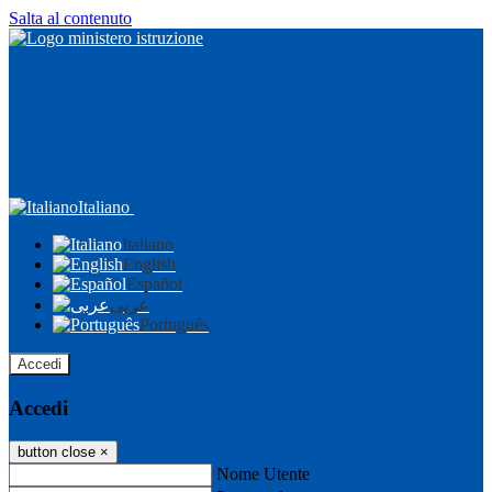
Salta al contenuto
Italiano
Italiano
English
Español
عربى
Português
Accedi
Accedi
button close
×
Nome Utente