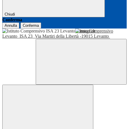
Chiudi
Conferma
Annulla
Conferma
Istituto Comprensivo
Levanto
ISA 23
Via Martiri della Libertà -19015 Levanto