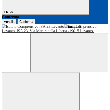
Chiudi
Conferma
Annulla
Conferma
Istituto Comprensivo
Levanto
ISA 23
Via Martiri della Libertà -19015 Levanto