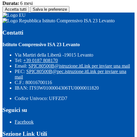
Durata:
6 mesi
Accetta tutti
Salva le preferenze
Istituto Comprensivo ISA 23 Levanto
Contatti
Istituto Comprensivo ISA 23 Levanto
Via Martiri della Libertà -19015 Levanto
Tel:
+39 0187 808170
Email:
SPIC80500B@istruzione.it
Link per inviare una mail
PEC:
SPIC80500B@pec.istruzione.it
Link per inviare una
mail
C.F.: 80016700116
IBAN: IT93W0100004306TU0000011820
Codice Univoco: UFFZD7
Seguici su
Facebook
Sezione Link Utili