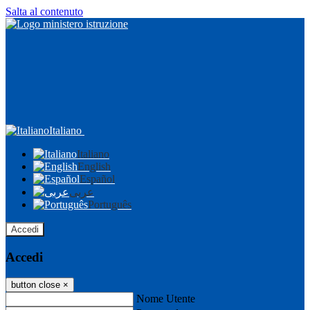
Salta al contenuto
Italiano
Italiano
English
Español
عربى
Português
Accedi
Accedi
button close
×
Nome Utente