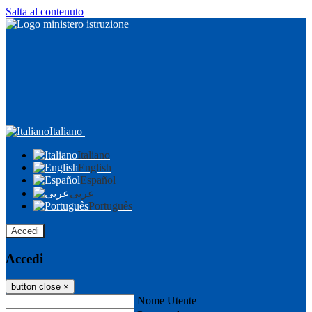
Salta al contenuto
Italiano
Italiano
English
Español
عربى
Português
Accedi
Accedi
button close
×
Nome Utente