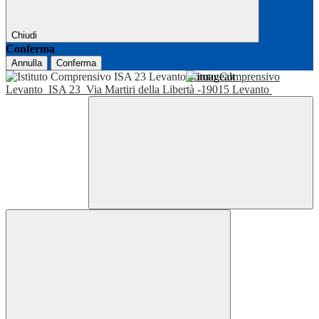
Chiudi
Conferma
Annulla
Conferma
Istituto Comprensivo
Levanto
ISA 23
Via Martiri della Libertà -19015 Levanto