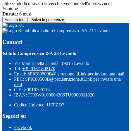
utilizzando la nuova o la vecchia versione dell'interfaccia di
Youtube.
Durata:
6 mesi
Accetta tutti
Salva le preferenze
Istituto Comprensivo ISA 23 Levanto
Contatti
Istituto Comprensivo ISA 23 Levanto
Via Martiri della Libertà -19015 Levanto
Tel:
+39 0187 808170
Email:
SPIC80500B@istruzione.it
Link per inviare una mail
PEC:
SPIC80500B@pec.istruzione.it
Link per inviare una
mail
C.F.: 80016700116
IBAN: IT93W0100004306TU0000011820
Codice Univoco: UFFZD7
Seguici su
Facebook