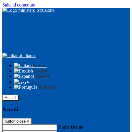
Salta al contenuto
Italiano
Italiano
English
Español
عربى
Português
Accedi
Accedi
button close
×
Nome Utente