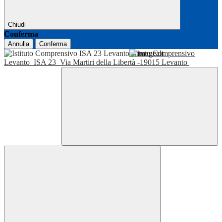
Chiudi
Conferma
Annulla
Conferma
Istituto Comprensivo
Levanto
ISA 23
Via Martiri della Libertà -19015 Levanto