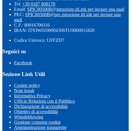
Tel:
+39 0187 808170
Email:
SPIC80500B@istruzione.it
Link per inviare una mail
PEC:
SPIC80500B@pec.istruzione.it
Link per inviare una
mail
C.F.: 80016700116
IBAN: IT93W0100004306TU0000011820
Codice Univoco: UFFZD7
Seguici su
Facebook
Sezione Link Utili
Cookie policy
Note legali
Informativa Privacy
Ufficio Relazioni con il Pubblico
Dichiarazione di accessibilità
Obiettivi di accessibilità
Whistleblowing
Gestione consensi cookie
Amministrazione trasparente