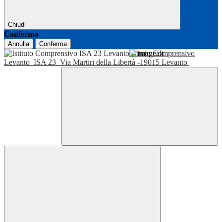
Chiudi
Conferma
Annulla
Conferma
Istituto Comprensivo
Levanto
ISA 23
Via Martiri della Libertà -19015 Levanto