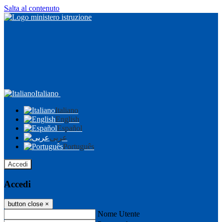
Salta al contenuto
Italiano
Italiano
English
Español
عربى
Português
Accedi
Accedi
button close
×
Nome Utente