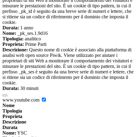
proprietari di siti Web a monitorare il comportamento dei visitatori e
misurare le prestazioni del sito. È un cookie di tipo pattern, in cui il
prefisso _pk_id è seguito da una breve serie di numeri e lettere, che
si ritiene sia un codice di riferimento per il dominio che imposta il
cookie.
Durata:
1 anno
Nome:
_pk_ses.1.9d16
Tipologia:
analitico
Proprieta:
Prime Parti
Descrizione:
Questo nome di cookie è associato alla piattaforma di
analisi web open source Piwik. Viene utilizzato per aiutare i
proprietari di siti Web a monitorare il comportamento dei visitatori e
misurare le prestazioni del sito. È un cookie di tipo pattern, in cui il
prefisso _pk_ses è seguito da una breve serie di numeri e lettere, che
si ritiene sia un codice di riferimento per il dominio che imposta il
cookie.
Durata:
30 minuti
www.youtube.com
Nome
Tipologia
Proprieta
Descrizione
Durata
Nome:
YSC