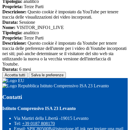
Tipologia:
analitico
Proprieta:
Terze Parti
Descrizione:
Questo cookie è impostato da YouTube per tenere
traccia delle visualizzazioni dei video incorporati.
Durata:
Sessione
Nome:
VISITOR_INFO1_LIVE
Tipologia:
analitico
Proprieta:
Terze Parti
Descrizione:
Questo cookie è impostato da Youtube per tenere
traccia delle preferenze dell'utente per i video di Youtube incorporati
nei siti; può anche determinare se il visitatore del sito web sta
utilizzando la nuova o la vecchia versione dell'interfaccia di
Youtube.
Durata:
6 mesi
Accetta tutti
Salva le preferenze
Istituto Comprensivo ISA 23 Levanto
Contatti
Istituto Comprensivo ISA 23 Levanto
Via Martiri della Libertà -19015 Levanto
Tel:
+39 0187 808170
Email:
SPIC80500B@istruzione.it
Link per inviare una mail