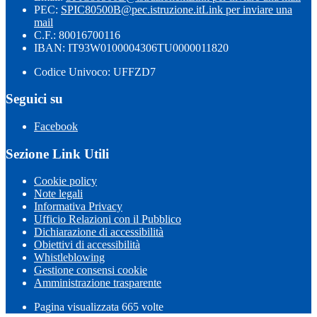
PEC:
SPIC80500B@pec.istruzione.it
Link per inviare una
mail
C.F.: 80016700116
IBAN: IT93W0100004306TU0000011820
Codice Univoco: UFFZD7
Seguici su
Facebook
Sezione Link Utili
Cookie policy
Note legali
Informativa Privacy
Ufficio Relazioni con il Pubblico
Dichiarazione di accessibilità
Obiettivi di accessibilità
Whistleblowing
Gestione consensi cookie
Amministrazione trasparente
Pagina visualizzata
665
volte