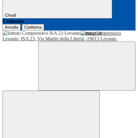
Chiudi
Conferma
Annulla
Conferma
Istituto Comprensivo
Levanto
ISA 23
Via Martiri della Libertà -19015 Levanto