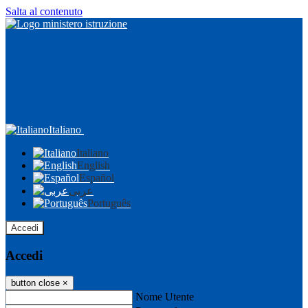
Salta al contenuto
Italiano
Italiano
English
Español
عربى
Português
Accedi
Accedi
button close
×
Nome Utente