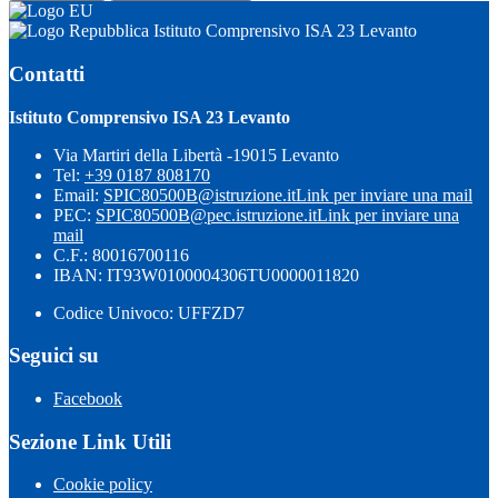
Istituto Comprensivo ISA 23 Levanto
Contatti
Istituto Comprensivo ISA 23 Levanto
Via Martiri della Libertà -19015 Levanto
Tel:
+39 0187 808170
Email:
SPIC80500B@istruzione.it
Link per inviare una mail
PEC:
SPIC80500B@pec.istruzione.it
Link per inviare una
mail
C.F.: 80016700116
IBAN: IT93W0100004306TU0000011820
Codice Univoco: UFFZD7
Seguici su
Facebook
Sezione Link Utili
Cookie policy