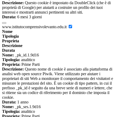
Descrizione:
Questo cookie è impostato da DoubleClick (che è di
proprietà di Google) per aiutarti a costruire un profilo dei tuoi
interessi e mostrarti annunci pertinenti su altri siti.
Durata:
6 mesi 3 giorni
www.istitutocomprensivolevanto.edu.it
Nome
Tipologia
Proprieta
Descrizione
Durata
Nome:
_pk_id.1.9d16
Tipologia:
analitico
Proprieta:
Prime Parti
Descrizione:
Questo nome di cookie è associato alla piattaforma di
analisi web open source Piwik. Viene utilizzato per aiutare i
proprietari di siti Web a monitorare il comportamento dei visitatori e
misurare le prestazioni del sito. È un cookie di tipo pattern, in cui il
prefisso _pk_id è seguito da una breve serie di numeri e lettere, che
si ritiene sia un codice di riferimento per il dominio che imposta il
cookie.
Durata:
1 anno
Nome:
_pk_ses.1.9d16
Tipologia:
analitico
Proprieta:
Prime Parti