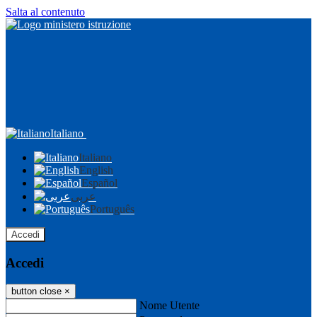
Salta al contenuto
Italiano
Italiano
English
Español
عربى
Português
Accedi
Accedi
button close
×
Nome Utente