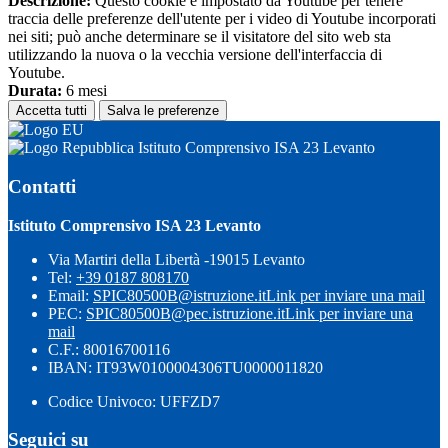
Descrizione:
Questo cookie è impostato da Youtube per tenere
traccia delle preferenze dell'utente per i video di Youtube incorporati
nei siti; può anche determinare se il visitatore del sito web sta
utilizzando la nuova o la vecchia versione dell'interfaccia di
Youtube.
Durata:
6 mesi
Accetta tutti
Salva le preferenze
Istituto Comprensivo ISA 23 Levanto
Contatti
Istituto Comprensivo ISA 23 Levanto
Via Martiri della Libertà -19015 Levanto
Tel:
+39 0187 808170
Email:
SPIC80500B@istruzione.it
Link per inviare una mail
PEC:
SPIC80500B@pec.istruzione.it
Link per inviare una
mail
C.F.: 80016700116
IBAN: IT93W0100004306TU0000011820
Codice Univoco: UFFZD7
Seguici su