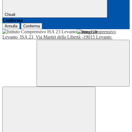
Chiudi
Conferma
Annulla
Conferma
Istituto Comprensivo
Levanto
ISA 23
Via Martiri della Libertà -19015 Levanto