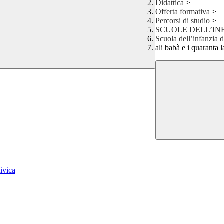
Didattica
>
Offerta formativa
>
Percorsi di studio
>
SCUOLE DELL’IN
Scuola dell’infanzia 
ali babà e i quaranta 
ivica