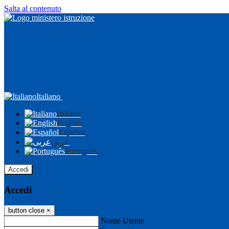
Salta al contenuto
Italiano
Italiano
English
Español
عربى
Português
Accedi
Accedi
button close
×
Nome Utente