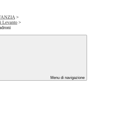
FANZIA
>
di Levanto
>
ladroni
Menu di navigazione