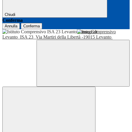
Chiudi
Conferma
Annulla
Conferma
Istituto Comprensivo
Levanto
ISA 23
Via Martiri della Libertà -19015 Levanto