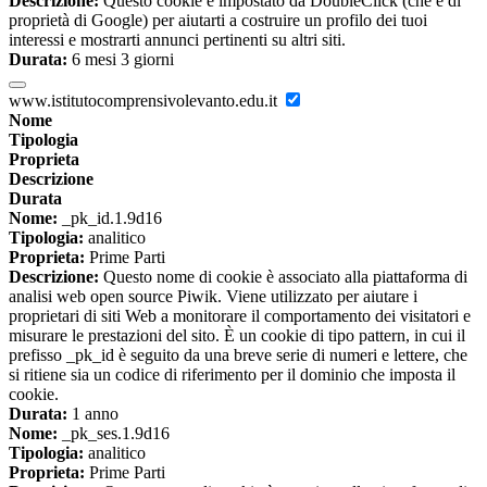
Descrizione:
Questo cookie è impostato da DoubleClick (che è di
proprietà di Google) per aiutarti a costruire un profilo dei tuoi
interessi e mostrarti annunci pertinenti su altri siti.
Durata:
6 mesi 3 giorni
www.istitutocomprensivolevanto.edu.it
Nome
Tipologia
Proprieta
Descrizione
Durata
Nome:
_pk_id.1.9d16
Tipologia:
analitico
Proprieta:
Prime Parti
Descrizione:
Questo nome di cookie è associato alla piattaforma di
analisi web open source Piwik. Viene utilizzato per aiutare i
proprietari di siti Web a monitorare il comportamento dei visitatori e
misurare le prestazioni del sito. È un cookie di tipo pattern, in cui il
prefisso _pk_id è seguito da una breve serie di numeri e lettere, che
si ritiene sia un codice di riferimento per il dominio che imposta il
cookie.
Durata:
1 anno
Nome:
_pk_ses.1.9d16
Tipologia:
analitico
Proprieta:
Prime Parti