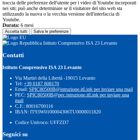
traccia delle preferenze dell'utente per i video di Youtube incorporati
nei siti; può anche determinare se il visitatore del sito web sta
utilizzando la nuova o la vecchia versione dell'interfaccia di
Youtube.
Durata:
6 mesi
Accetta tutti
Salva le preferenze
Istituto Comprensivo ISA 23 Levanto
Contatti
Istituto Comprensivo ISA 23 Levanto
Via Martiri della Libertà -19015 Levanto
Tel:
+39 0187 808170
Email:
SPIC80500B@istruzione.it
Link per inviare una mail
PEC:
SPIC80500B@pec.istruzione.it
Link per inviare una
mail
C.F.: 80016700116
IBAN: IT93W0100004306TU0000011820
Codice Univoco: UFFZD7
Seguici su