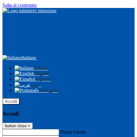
Salta al contenuto
Italiano
Italiano
English
Español
عربى
Português
Accedi
Accedi
button close
×
Nome Utente