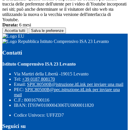
traccia delle preferenze dell'utente per i video di Youtube incorporati
nei siti; può anche determinare se il visitatore del sito web sta
utilizzando la nuova o la vecchia versione dell'interfaccia di
Youtube.
Durata:
6 mesi
Accetta tutti
Salva le preferenze
Istituto Comprensivo ISA 23 Levanto
Contatti
Istituto Comprensivo ISA 23 Levanto
Via Martiri della Libertà -19015 Levanto
Tel:
+39 0187 808170
Email:
SPIC80500B@istruzione.it
Link per inviare una mail
PEC:
SPIC80500B@pec.istruzione.it
Link per inviare una
mail
C.F.: 80016700116
IBAN: IT93W0100004306TU0000011820
Codice Univoco: UFFZD7
Seguici su