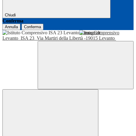
Chiudi
Conferma
Annulla
Conferma
Istituto Comprensivo
Levanto
ISA 23
Via Martiri della Libertà -19015 Levanto