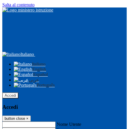
Salta al contenuto
Italiano
Italiano
English
Español
عربى
Português
Accedi
Accedi
button close
×
Nome Utente