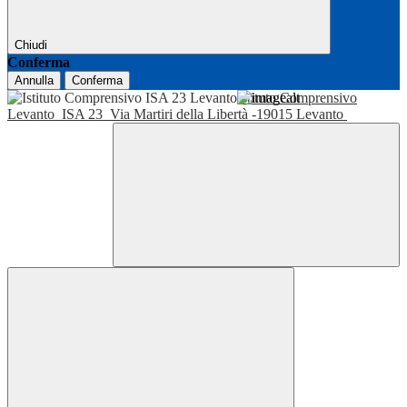
Chiudi
Conferma
Annulla
Conferma
Istituto Comprensivo
Levanto
ISA 23
Via Martiri della Libertà -19015 Levanto