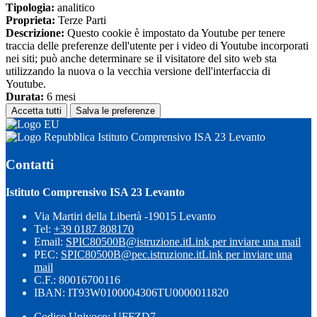
Tipologia:
analitico
Proprieta:
Terze Parti
Descrizione:
Questo cookie è impostato da Youtube per tenere
traccia delle preferenze dell'utente per i video di Youtube incorporati
nei siti; può anche determinare se il visitatore del sito web sta
utilizzando la nuova o la vecchia versione dell'interfaccia di
Youtube.
Durata:
6 mesi
Accetta tutti
Salva le preferenze
Istituto Comprensivo ISA 23 Levanto
Contatti
Istituto Comprensivo ISA 23 Levanto
Via Martiri della Libertà -19015 Levanto
Tel:
+39 0187 808170
Email:
SPIC80500B@istruzione.it
Link per inviare una mail
PEC:
SPIC80500B@pec.istruzione.it
Link per inviare una
mail
C.F.: 80016700116
IBAN: IT93W0100004306TU0000011820
Codice Univoco: UFFZD7