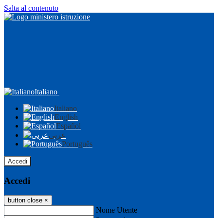
Salta al contenuto
Italiano
Italiano
English
Español
عربى
Português
Accedi
Accedi
button close
×
Nome Utente