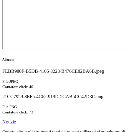
Allegati
FEBB980F-B5DB-4105-8223-B476CE82BA6B.jpeg
File JPEG
Contatore click: 40
21CC7959-8EF5-4C62-919D-5CAB5CC42D3C.png
File PNG
Contatore click: 73
Notizie
Questo sito o gli strumenti terzi da questo utilizzati si avvalgono di