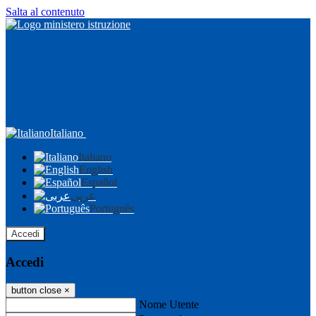
Salta al contenuto
Italiano
Italiano
English
Español
عربى
Português
Accedi
Accedi
button close
×
Nome Utente