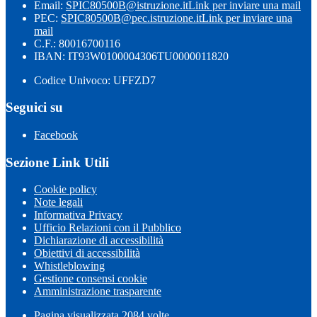
Email:
SPIC80500B@istruzione.it
Link per inviare una mail
PEC:
SPIC80500B@pec.istruzione.it
Link per inviare una
mail
C.F.: 80016700116
IBAN: IT93W0100004306TU0000011820
Codice Univoco: UFFZD7
Seguici su
Facebook
Sezione Link Utili
Cookie policy
Note legali
Informativa Privacy
Ufficio Relazioni con il Pubblico
Dichiarazione di accessibilità
Obiettivi di accessibilità
Whistleblowing
Gestione consensi cookie
Amministrazione trasparente
Pagina visualizzata
2084
volte