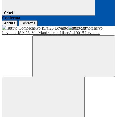
Chiudi
Conferma
Annulla
Conferma
Istituto Comprensivo
Levanto
ISA 23
Via Martiri della Libertà -19015 Levanto