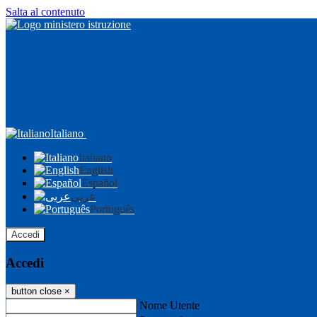
Salta al contenuto
Italiano
Italiano
English
Español
عربى
Português
Accedi
Accedi
button close
×
Nome Utente