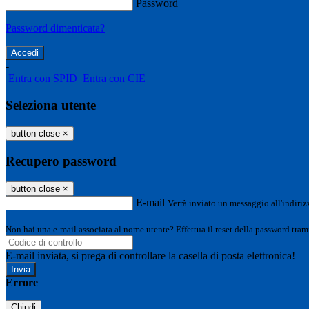
Password
Password dimenticata?
-
Entra con SPID
Entra con CIE
Seleziona utente
button close
×
Recupero password
button close
×
E-mail
Verrà inviato un messaggio all'indirizz
Non hai una e-mail associata al nome utente? Effettua il reset della password tram
E-mail inviata, si prega di controllare la casella di posta elettronica!
Errore
Chiudi