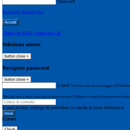
Password
Password dimenticata?
-
Entra con SPID
Entra con CIE
Seleziona utente
button close
×
Recupero password
button close
×
E-mail
Verrà inviato un messaggio all'indirizz
Non hai una e-mail associata al nome utente? Effettua il reset della password tram
E-mail inviata, si prega di controllare la casella di posta elettronica!
Errore
Chiudi