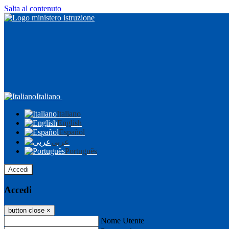
Salta al contenuto
Italiano
Italiano
English
Español
عربى
Português
Accedi
Accedi
button close
×
Nome Utente