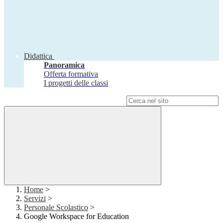
Didattica
Panoramica
Offerta formativa
I progetti delle classi
Campo di ricerca per le pagine del sito
Home
>
Servizi
>
Personale Scolastico
>
Google Workspace for Education