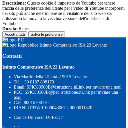
Descrizione:
Questo cookie è impostato da Youtube per tenere
traccia delle preferenze dell'utente per i video di Youtube incorporati
nei siti; può anche determinare se il visitatore del sito web sta
utilizzando la nuova o la vecchia versione dell'interfaccia di
Youtube.
Durata:
6 mesi
Accetta tutti
Salva le preferenze
Istituto Comprensivo ISA 23 Levanto
Contatti
Istituto Comprensivo ISA 23 Levanto
Via Martiri della Libertà -19015 Levanto
Tel:
+39 0187 808170
Email:
SPIC80500B@istruzione.it
Link per inviare una mail
PEC:
SPIC80500B@pec.istruzione.it
Link per inviare una
mail
C.F.: 80016700116
IBAN: IT93W0100004306TU0000011820
Codice Univoco: UFFZD7