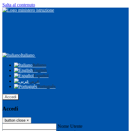
Salta al contenuto
Italiano
Italiano
English
Español
عربى
Português
Accedi
Accedi
button close
×
Nome Utente