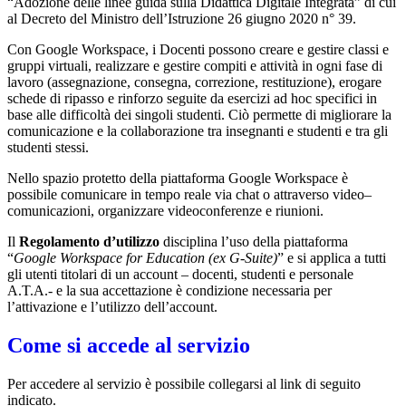
“Adozione delle linee guida sulla Didattica Digitale Integrata” di cui
al Decreto del Ministro dell’Istruzione 26 giugno 2020 n° 39.
Con Google Workspace, i Docenti possono creare e gestire classi e
gruppi virtuali, realizzare e gestire compiti e attività in ogni fase di
lavoro (assegnazione, consegna, correzione, restituzione), erogare
schede di ripasso e rinforzo seguite da esercizi ad hoc specifici in
base alle difficoltà dei singoli studenti. Ciò permette di migliorare la
comunicazione e la collaborazione tra insegnanti e studenti e tra gli
studenti stessi.
Nello spazio protetto della piattaforma Google Workspace è
possibile comunicare in tempo reale via chat o attraverso video–
comunicazioni, organizzare videoconferenze e riunioni.
Il
Regolamento d’utilizzo
disciplina l’uso della piattaforma
“
Google Workspace for Education (ex G-Suite)
” e si applica a tutti
gli utenti titolari di un account – docenti, studenti e personale
A.T.A.- e la sua accettazione è condizione necessaria per
l’attivazione e l’utilizzo dell’account.
Come si accede al servizio
Per accedere al servizio è possibile collegarsi al link di seguito
indicato.