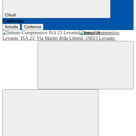
Chiudi
Conferma
Annulla
Conferma
Istituto Comprensivo
Levanto
ISA 23
Via Martiri della Libertà -19015 Levanto