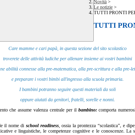
Novità
>
Le notizie
>
TUTTI PRONTI P
TUTTI PRO
Care mamme e cari papà, in questa sezione del sito scolastico
troverete delle attività ludiche per allenare insieme ai vostri bambini
ne abilità connesse alla pre-matematica, alla pre-scrittura e alla pre-le
e preparare i vostri bimbi all'ingresso alla scuola primaria.
I bambini potranno seguire questi materiali da soli
oppure aiutati da genitori, fratelli, sorelle e nonni.
nto che assu
me valenza centrale per il
bambino:
comporta numerosi 
nde il nome di
school readiness
,
ossia la prontezza “scolastica”, e dip
nicative e linguistiche, le competenze cognitive e le conoscenze. La