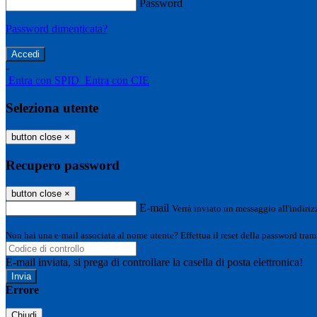
Password
Password dimenticata?
-
Entra con SPID
Entra con CIE
Seleziona utente
button close
×
Recupero password
button close
×
E-mail
Verrà inviato un messaggio all'indirizz
Non hai una e-mail associata al nome utente? Effettua il reset della password tram
E-mail inviata, si prega di controllare la casella di posta elettronica!
Errore
Chiudi