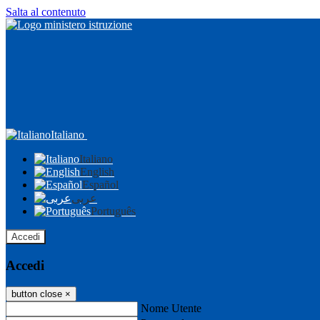
Salta al contenuto
Italiano
Italiano
English
Español
عربى
Português
Accedi
Accedi
button close
×
Nome Utente