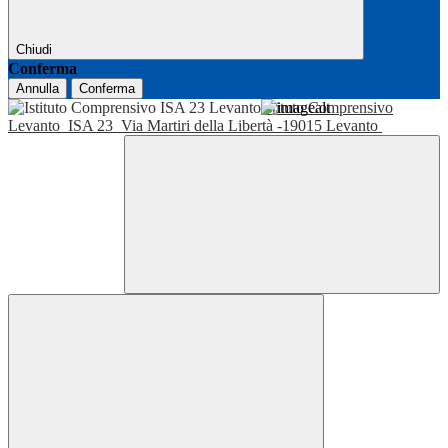
Chiudi
Conferma
Annulla
Conferma
Istituto Comprensivo
Levanto
ISA 23
Via Martiri della Libertà -19015 Levanto