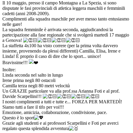
Il 10 maggio, presso il campo Montagna a La Spezia, si sono
disputate le fasi provinciali di atletica leggera maschili e femminili
cadetti (anni 2008-2009).
Complimenti alla squadra maschile per aver messo tanto entusiasmo
nelle gare!
La squadra femminile è arrivata seconda, aggiudicandosi la
partecipazione alla fase regionale che si svolgerà martedì 17 maggio
a Genova!
La staffetta 4x100 ha visto correre (per la prima volta davvero
insieme, provenendo da plessi differenti) Camilla, Elisa, Irene e
Linda! È proprio il caso di dire che lo sport... unisce!
Bravissime!!!
Inoltre:
Linda seconda nel salto in lungo
Irene prima negli 80 ostacoli
Camilla terza negli 80 metri velocità
Un GRAZIE particolare va alla prof.ssa Arianna Foti e al prof.
Davide Scarpellini!!!
I nostri complimenti a tutti e tutte e... FORZA PER MARTEDÌ!
Siamo tutti a fare il tifo per voi!!!
Emozione, amicizia, collaborazione, condivisione, pace.
Questo è lo sport
Grazie agli studenti e ai professori Scarpellini e Foti per averci
regalato questa splendida avventura