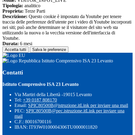
Nome:
VISITOR_INFO1_LIVE
Tipologia:
analitico
Proprieta:
Terze Parti
Descrizione:
Questo cookie è impostato da Youtube per tenere
traccia delle preferenze dell'utente per i video di Youtube incorporati
nei siti; può anche determinare se il visitatore del sito web sta
utilizzando la nuova o la vecchia versione dell'interfaccia di
Youtube.
Durata:
6 mesi
Accetta tutti
Salva le preferenze
Istituto Comprensivo ISA 23 Levanto
Contatti
Istituto Comprensivo ISA 23 Levanto
Via Martiri della Libertà -19015 Levanto
Tel:
+39 0187 808170
Email:
SPIC80500B@istruzione.it
Link per inviare una mail
PEC:
SPIC80500B@pec.istruzione.it
Link per inviare una
mail
C.F.: 80016700116
IBAN: IT93W0100004306TU0000011820