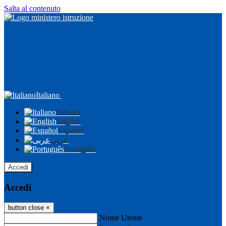
Salta al contenuto
Italiano
Italiano
English
Español
عربى
Português
Accedi
Accedi
button close
×
Nome Utente