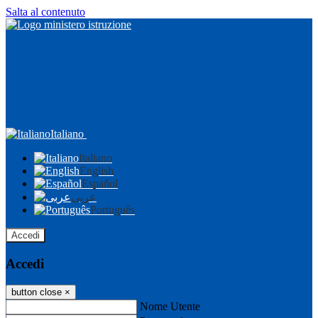
Salta al contenuto
Italiano
Italiano
English
Español
عربى
Português
Accedi
Accedi
button close
×
Nome Utente