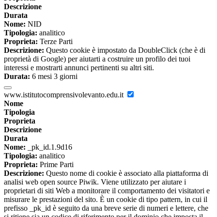
Descrizione
Durata
Nome:
NID
Tipologia:
analitico
Proprieta:
Terze Parti
Descrizione:
Questo cookie è impostato da DoubleClick (che è di
proprietà di Google) per aiutarti a costruire un profilo dei tuoi
interessi e mostrarti annunci pertinenti su altri siti.
Durata:
6 mesi 3 giorni
www.istitutocomprensivolevanto.edu.it
Nome
Tipologia
Proprieta
Descrizione
Durata
Nome:
_pk_id.1.9d16
Tipologia:
analitico
Proprieta:
Prime Parti
Descrizione:
Questo nome di cookie è associato alla piattaforma di
analisi web open source Piwik. Viene utilizzato per aiutare i
proprietari di siti Web a monitorare il comportamento dei visitatori e
misurare le prestazioni del sito. È un cookie di tipo pattern, in cui il
prefisso _pk_id è seguito da una breve serie di numeri e lettere, che
si ritiene sia un codice di riferimento per il dominio che imposta il