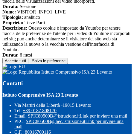
traccia delle visualizzazioni dei video incorporati.
Durata:
Sessione
Nome:
VISITOR_INFO1_LIVE
Tipologia:
analitico
Proprieta:
Terze Parti
Descrizione:
Questo cookie è impostato da Youtube per tenere
traccia delle preferenze dell'utente per i video di Youtube incorporati
nei siti; può anche determinare se il visitatore del sito web sta
utilizzando la nuova o la vecchia versione dell'interfaccia di
Youtube.
Durata:
6 mesi
Accetta tutti
Salva le preferenze
Istituto Comprensivo ISA 23 Levanto
Contatti
Istituto Comprensivo ISA 23 Levanto
Via Martiri della Libertà -19015 Levanto
Tel:
+39 0187 808170
Email:
SPIC80500B@istruzione.it
Link per inviare una mail
PEC:
SPIC80500B@pec.istruzione.it
Link per inviare una
mail
C.F.: 80016700116