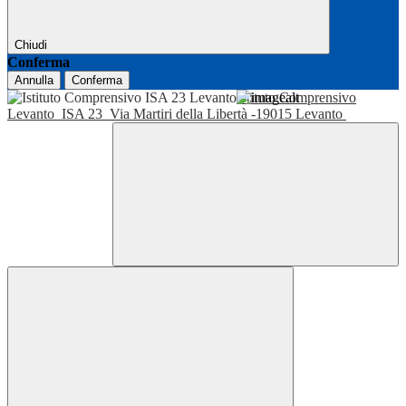
Chiudi
Conferma
Annulla
Conferma
Istituto Comprensivo
Levanto
ISA 23
Via Martiri della Libertà -19015 Levanto