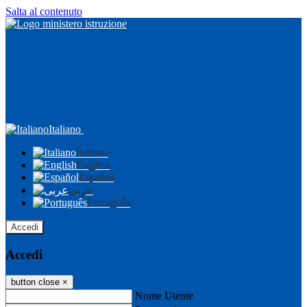
Salta al contenuto
Italiano
Italiano
English
Español
عربى
Português
Accedi
Accedi
button close
×
Nome Utente