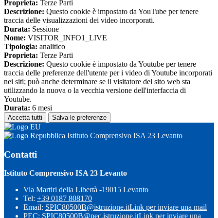
Proprieta:
Terze Parti
Descrizione:
Questo cookie è impostato da YouTube per tenere
traccia delle visualizzazioni dei video incorporati.
Durata:
Sessione
Nome:
VISITOR_INFO1_LIVE
Tipologia:
analitico
Proprieta:
Terze Parti
Descrizione:
Questo cookie è impostato da Youtube per tenere
traccia delle preferenze dell'utente per i video di Youtube incorporati
nei siti; può anche determinare se il visitatore del sito web sta
utilizzando la nuova o la vecchia versione dell'interfaccia di
Youtube.
Durata:
6 mesi
Accetta tutti
Salva le preferenze
Istituto Comprensivo ISA 23 Levanto
Contatti
Istituto Comprensivo ISA 23 Levanto
Via Martiri della Libertà -19015 Levanto
Tel:
+39 0187 808170
Email:
SPIC80500B@istruzione.it
Link per inviare una mail
PEC:
SPIC80500B@pec.istruzione.it
Link per inviare una