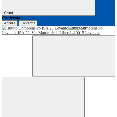
Chiudi
Conferma
Annulla
Conferma
Istituto Comprensivo
Levanto
ISA 23
Via Martiri della Libertà -19015 Levanto