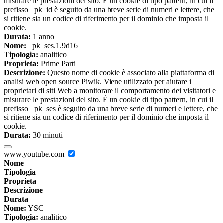
misurare le prestazioni del sito. È un cookie di tipo pattern, in cui il
prefisso _pk_id è seguito da una breve serie di numeri e lettere, che
si ritiene sia un codice di riferimento per il dominio che imposta il
cookie.
Durata:
1 anno
Nome:
_pk_ses.1.9d16
Tipologia:
analitico
Proprieta:
Prime Parti
Descrizione:
Questo nome di cookie è associato alla piattaforma di
analisi web open source Piwik. Viene utilizzato per aiutare i
proprietari di siti Web a monitorare il comportamento dei visitatori e
misurare le prestazioni del sito. È un cookie di tipo pattern, in cui il
prefisso _pk_ses è seguito da una breve serie di numeri e lettere, che
si ritiene sia un codice di riferimento per il dominio che imposta il
cookie.
Durata:
30 minuti
www.youtube.com
Nome
Tipologia
Proprieta
Descrizione
Durata
Nome:
YSC
Tipologia:
analitico