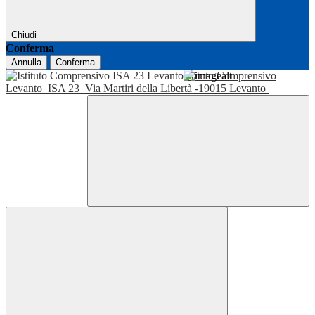
Chiudi
Conferma
Annulla
Conferma
Istituto Comprensivo
Levanto
ISA 23
Via Martiri della Libertà -19015 Levanto