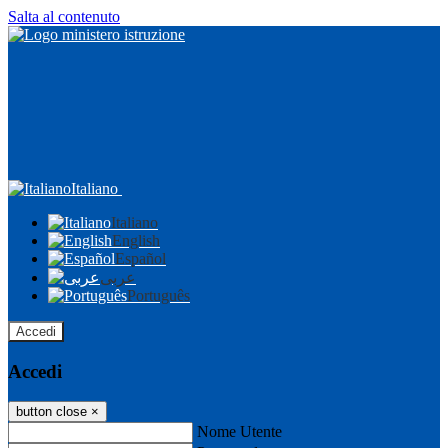
Salta al contenuto
Italiano
Italiano
English
Español
عربى
Português
Accedi
Accedi
button close
×
Nome Utente