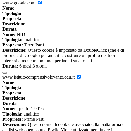
www.google.com
Nome
Tipologia
Proprieta
Descrizione
Durata
Nome:
NID
Tipologia:
analitico
Proprieta:
Terze Parti
Descrizione:
Questo cookie è impostato da DoubleClick (che è di
proprietà di Google) per aiutarti a costruire un profilo dei tuoi
interessi e mostrarti annunci pertinenti su altri siti.
Durata:
6 mesi 3 giorni
www.istitutocomprensivolevanto.edu.it
Nome
Tipologia
Proprieta
Descrizione
Durata
Nome:
_pk_id.1.9d16
Tipologia:
analitico
Proprieta:
Prime Parti
Descrizione:
Questo nome di cookie è associato alla piattaforma di
analisi web open source Piwik. Viene utilizzato per aiutare i