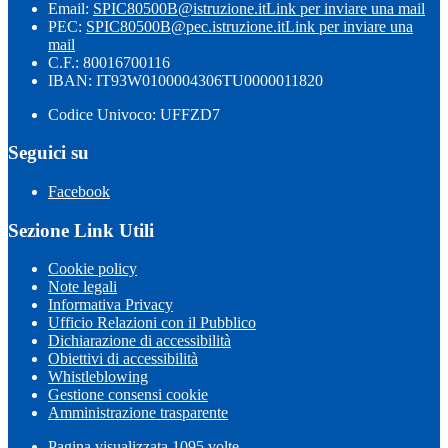
Email:
SPIC80500B@istruzione.it
Link per inviare una mail
PEC:
SPIC80500B@pec.istruzione.it
Link per inviare una
mail
C.F.: 80016700116
IBAN: IT93W0100004306TU0000011820
Codice Univoco: UFFZD7
Seguici su
Facebook
Sezione Link Utili
Cookie policy
Note legali
Informativa Privacy
Ufficio Relazioni con il Pubblico
Dichiarazione di accessibilità
Obiettivi di accessibilità
Whistleblowing
Gestione consensi cookie
Amministrazione trasparente
Pagina visualizzata
1095
volte