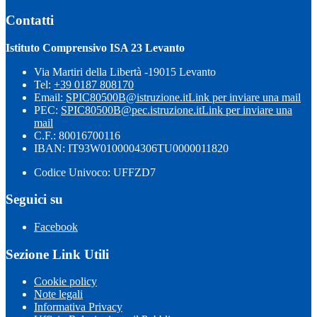
Contatti
Istituto Comprensivo ISA 23 Levanto
Via Martiri della Libertà -19015 Levanto
Tel:
+39 0187 808170
Email:
SPIC80500B@istruzione.it
Link per inviare una mail
PEC:
SPIC80500B@pec.istruzione.it
Link per inviare una
mail
C.F.: 80016700116
IBAN: IT93W0100004306TU0000011820
Codice Univoco: UFFZD7
Seguici su
Facebook
Sezione Link Utili
Cookie policy
Note legali
Informativa Privacy