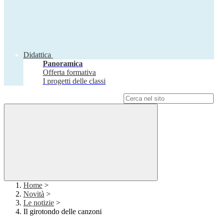
Didattica
Panoramica
Offerta formativa
I progetti delle classi
Campo di ricerca per le pagine del sito
Home
>
Novità
>
Le notizie
>
Il girotondo delle canzoni