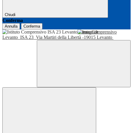
Chiudi
Conferma
Annulla
Conferma
Istituto Comprensivo
Levanto
ISA 23
Via Martiri della Libertà -19015 Levanto