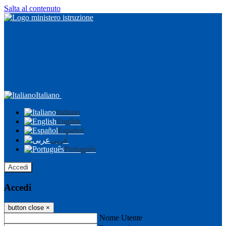
Salta al contenuto
Italiano
Italiano
English
Español
عربى
Português
Accedi
Accedi
button close
×
Nome Utente