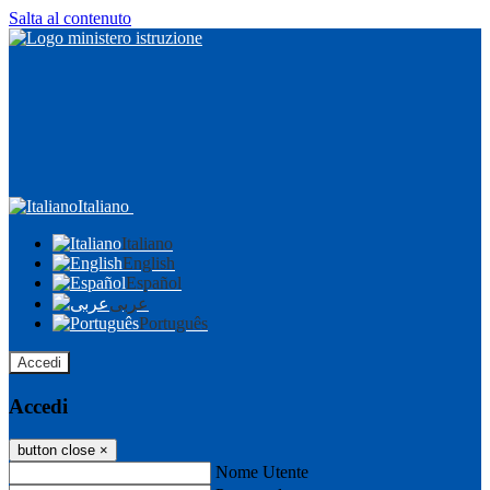
Salta al contenuto
Italiano
Italiano
English
Español
عربى
Português
Accedi
Accedi
button close
×
Nome Utente