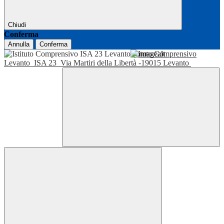
Chiudi
Conferma
Annulla
Conferma
Istituto Comprensivo
Levanto
ISA 23
Via Martiri della Libertà -19015 Levanto