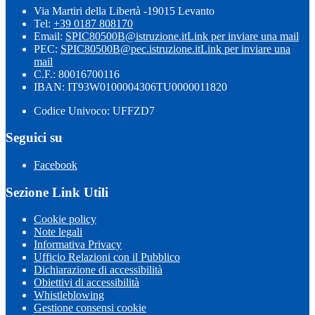
Via Martiri della Libertà -19015 Levanto
Tel:
+39 0187 808170
Email:
SPIC80500B@istruzione.it
Link per inviare una mail
PEC:
SPIC80500B@pec.istruzione.it
Link per inviare una
mail
C.F.: 80016700116
IBAN: IT93W0100004306TU0000011820
Codice Univoco: UFFZD7
Seguici su
Facebook
Sezione Link Utili
Cookie policy
Note legali
Informativa Privacy
Ufficio Relazioni con il Pubblico
Dichiarazione di accessibilità
Obiettivi di accessibilità
Whistleblowing
Gestione consensi cookie