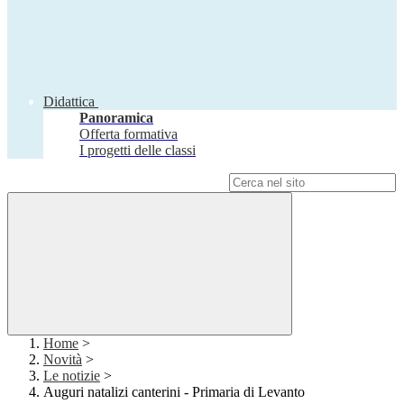
Didattica
Panoramica
Offerta formativa
I progetti delle classi
Campo di ricerca per le pagine del sito
Home
>
Novità
>
Le notizie
>
Auguri natalizi canterini - Primaria di Levanto