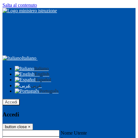
Salta al contenuto
Italiano
Italiano
English
Español
عربى
Português
Accedi
Accedi
button close
×
Nome Utente