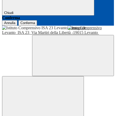
Chiudi
Conferma
Annulla
Conferma
Istituto Comprensivo
Levanto
ISA 23
Via Martiri della Libertà -19015 Levanto