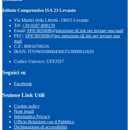
Istituto Comprensivo ISA 23 Levanto
Via Martiri della Libertà -19015 Levanto
Tel:
+39 0187 808170
Email:
SPIC80500B@istruzione.it
Link per inviare una mail
PEC:
SPIC80500B@pec.istruzione.it
Link per inviare una
mail
C.F.: 80016700116
IBAN: IT93W0100004306TU0000011820
Codice Univoco: UFFZD7
Seguici su
Facebook
Sezione Link Utili
Cookie policy
Note legali
Informativa Privacy
Ufficio Relazioni con il Pubblico
Dichiarazione di accessibilità