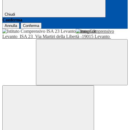
Chiudi
Conferma
Annulla
Conferma
Istituto Comprensivo
Levanto
ISA 23
Via Martiri della Libertà -19015 Levanto