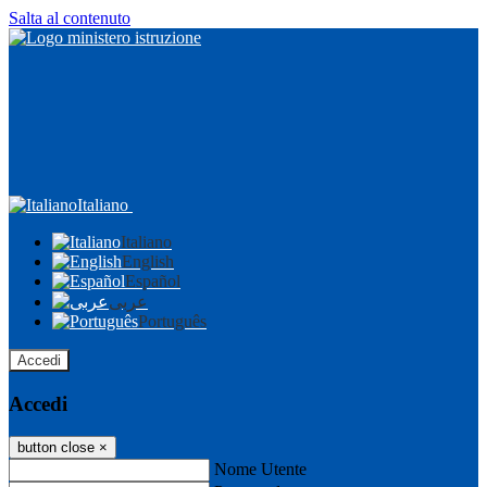
Salta al contenuto
Italiano
Italiano
English
Español
عربى
Português
Accedi
Accedi
button close
×
Nome Utente